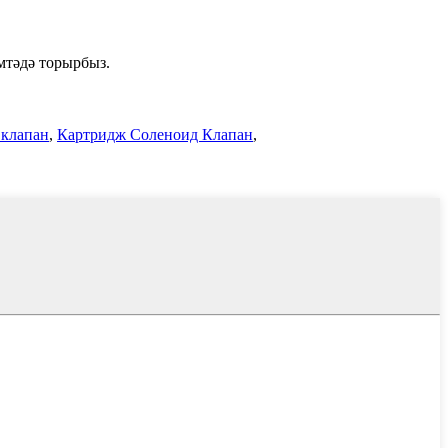
мтәдә торырбыз.
 клапан
,
Картридж Соленоид Клапан
,