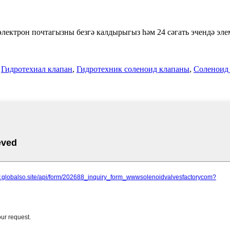
 электрон почтагызны безгә калдырыгыз һәм 24 сәгать эчендә эле
,
Гидротехиал клапан
,
Гидротехник соленоид клапаны
,
Соленоид