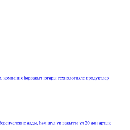
, компания һәрвакыт югары технологияле продуктлар
беренчелекне алды, һәм шул ук вакытта ул 20 дән артык