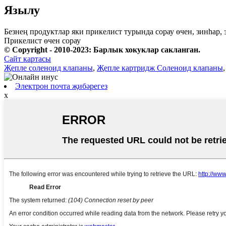
Язылу
Безнең продуктлар яки прикелист турында сорау өчен, зинһар,
Прикелист өчен сорау
© Copyright - 2010-2023: Барлык хокуклар сакланган.
Сайт картасы
Җепле соленоид клапаны
,
Җепле картридж Соленоид клапаны
Электрон почта җибәрегез
x