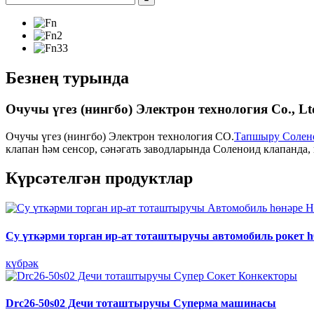
Безнең турында
Очучы үгез (нингбо) Электрон технология Co., Lt
Очучы үгез (нингбо) Электрон технология CO.
Тапшыру Солен
клапан һәм сенсор, сәнәгать заводларында Соленоид клапанда, 
Күрсәтелгән продуктлар
Су үткәрми торган ир-ат тоташтыручы автомобиль рокет h03
күбрәк
Drc26-50s02 Дечи тоташтыручы Суперма машинасы