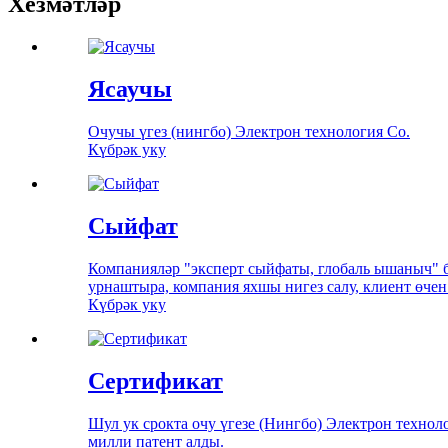
Хезмәтләр
Ясаучы
Очучы үгез (нингбо) Электрон технология Co.
Күбрәк уку
Сыйфат
Компанияләр "эксперт сыйфаты, глобаль ышаныч" 
урнаштыра, компания яхшы нигез салу, клиент өчен 
Күбрәк уку
Сертификат
Шул ук срокта очу үгезе (Нингбо) Электрон техноло
милли патент алды.