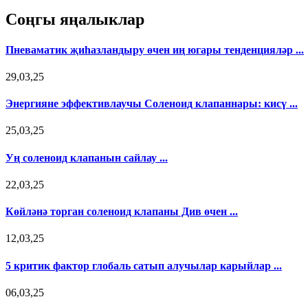
Соңгы яңалыклар
Пневаматик җиһазландыру өчен иң югары тенденцияләр ...
29,03,25
Энергияне эффективлаучы Соленоид клапаннары: кисү ...
25,03,25
Уң соленоид клапанын сайлау ...
22,03,25
Көйләнә торган соленоид клапаны Див өчен ...
12,03,25
5 критик фактор глобаль сатып алучылар карыйлар ...
06,03,25