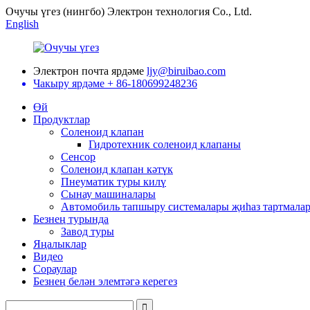
Очучы үгез (нингбо) Электрон технология Co., Ltd.
English
Электрон почта ярдәме
ljy@biruibao.com
Чакыру ярдәме
+ 86-180699248236
Өй
Продуктлар
Соленоид клапан
Гидротехник соленоид клапаны
Сенсор
Соленоид клапан кәтүк
Пнеуматик туры килү
Сынау машиналары
Автомобиль тапшыру системалары җиһаз тартмала
Безнең турында
Завод туры
Яңалыклар
Видео
Сораулар
Безнең белән элемтәгә керегез