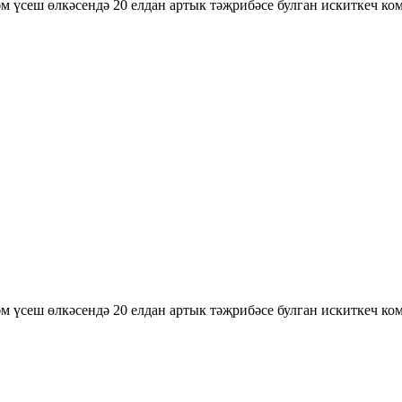
әм үсеш өлкәсендә 20 елдан артык тәҗрибәсе булган искиткеч ком
әм үсеш өлкәсендә 20 елдан артык тәҗрибәсе булган искиткеч ком