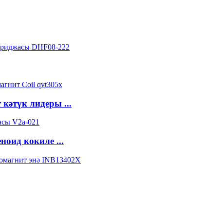
кәтүк лидеры ...
оид кокиле ...