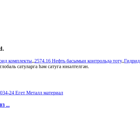
d.
оид комплекты
,,
2574.16 Нефть басымын контрольдә тоту
,,
Гидрид
глобаль сатуларга һәм сатуга юнәлтелгән.
 ...