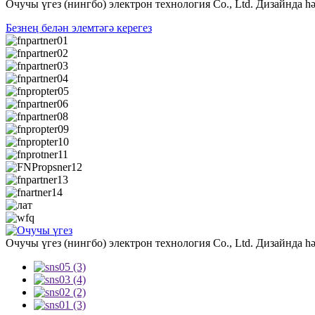
Очучы үгез (нингбо) электрон технология Co., Ltd. Дизайнда һ
Безнең белән элемтәгә керегез
Очучы үгез (нингбо) электрон технология Co., Ltd. Дизайнда һ