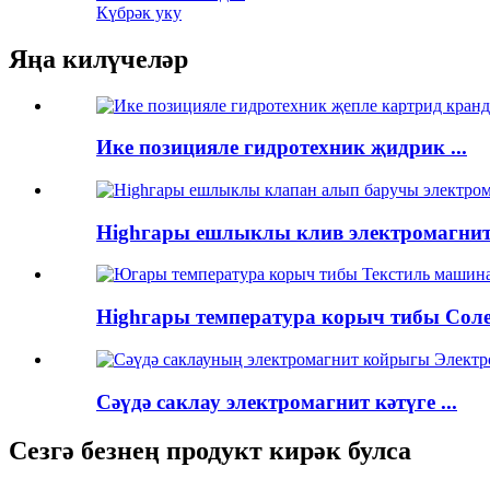
Күбрәк уку
Яңа килүчеләр
Ике позицияле гидротехник җидрик ...
Highгары ешлыклы клив электромагнит 
Highгары температура корыч тибы Солен
Сәүдә саклау электромагнит кәтүге ...
Сезгә безнең продукт кирәк булса