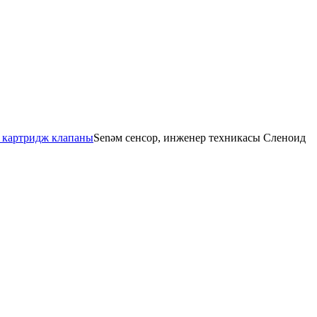
 картридж клапаны
Senәм сенсор, инженер техникасы Сленоид