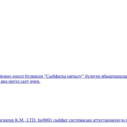
бизнес-нәсел бүлмәсен "Сыйфатка омтылу" бүлеген ябыштыралар
яңа нигез салу өчен.
гияләр К.М., LTD. Iso9001 сыйфат системасын аттестацияләүдә 