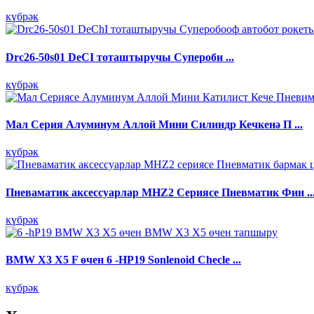
күбрәк
Drc26-50s01 DeCI тоташтыручы Супероби ...
күбрәк
Мал Серия Алуминум Аллой Мини Силиндр Кечкенә П ...
күбрәк
Пневаматик аксессуарлар MHZ2 Сериясе Пневматик Фин ..
күбрәк
BMW X3 X5 F өчен 6 -HP19 Sonlenoid Checle ...
күбрәк